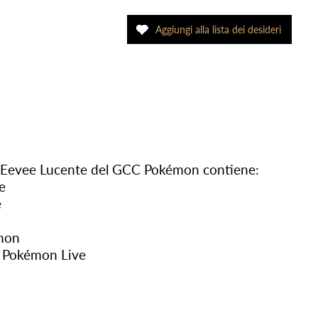
Eevee Lucente del GCC Pokémon contiene:
e
e
émon
CC Pokémon Live