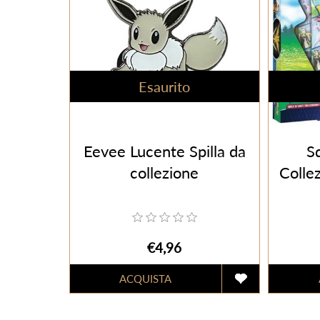
Esaurito
Eevee Lucente Spilla da
Sq
collezione
Collez
€4,96