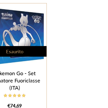
Esaurito
kemon Go - Set
natore Fuoriclasse
(ITA)
€74,69