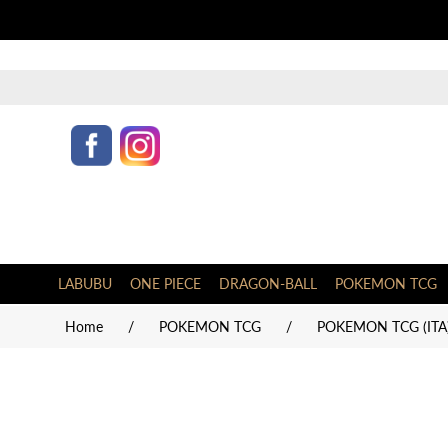
LABUBU
ONE PIECE
DRAGON-BALL
POKEMON TCG
Home
/
POKEMON TCG
/
POKEMON TCG (ITA