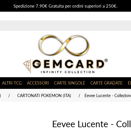
Spedizione 7.90€ Gratuita per ordini superiori a 250€.
ALTRI TCG
ACCESSORI
CARTE SINGOLE
CARTE GRADATE
E
)
/
CARTONATI POKEMON (ITA)
/
Eevee Lucente - Collezio
Eevee Lucente - Col