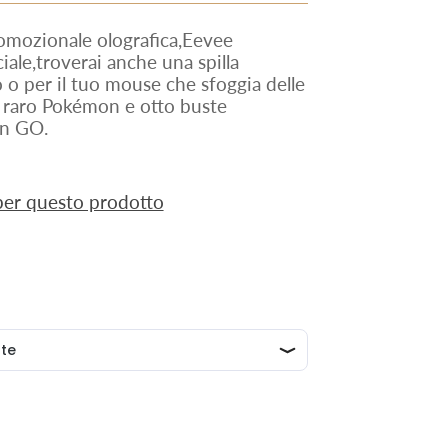
omozionale olografica,Eevee
iale,troverai anche una spilla
 o per il tuo mouse che sfoggia delle
to raro Pokémon e otto buste
on GO.
 per questo prodotto