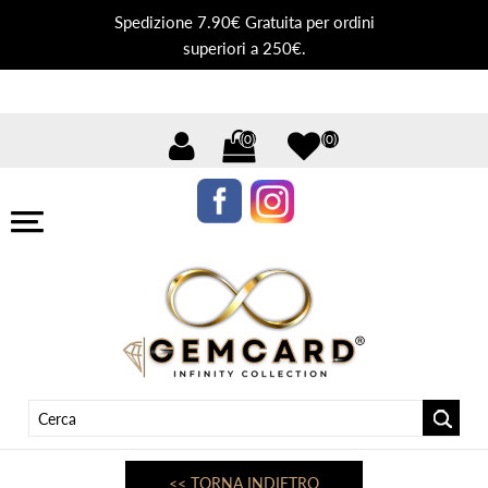
Spedizione 7.90€ Gratuita per ordini
superiori a 250€.
(0)
(0)
<< TORNA INDIETRO