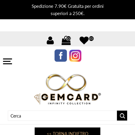
Spedizione 7.90€ Gratuita per ordini
superiori a 250€.
(0)
(0)
<< TORNA INDIETRO