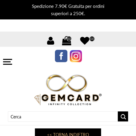
Spedizione 7.90€ Gratuita per ordini
superiori a 250€.
(0)
(0)
<< TORNA INDIETRO