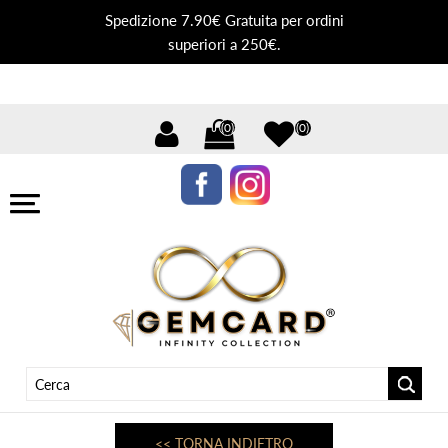
Spedizione 7.90€ Gratuita per ordini
superiori a 250€.
(0)
(0)
<< TORNA INDIETRO