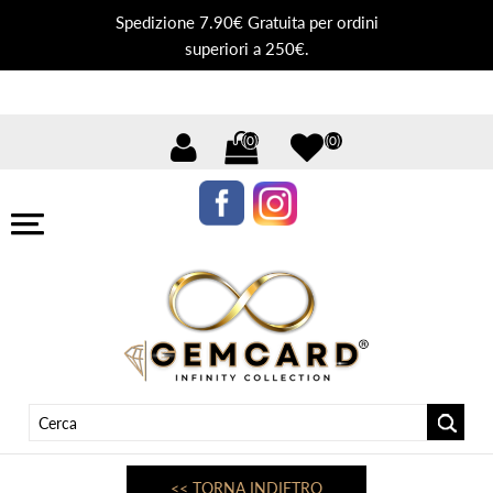
Spedizione 7.90€ Gratuita per ordini
superiori a 250€.
(0)
(0)
<< TORNA INDIETRO