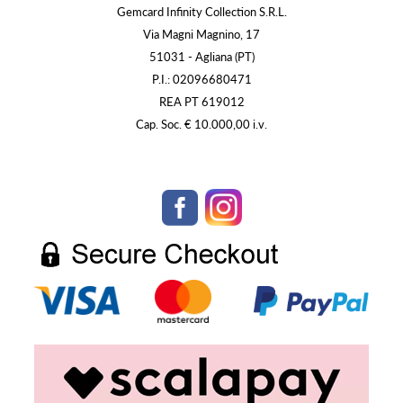
Gemcard Infinity Collection S.R.L.
Via Magni Magnino, 17
51031 - Agliana (PT)
P.I.: 02096680471
REA PT 619012
Cap. Soc. € 10.000,00 i.v.