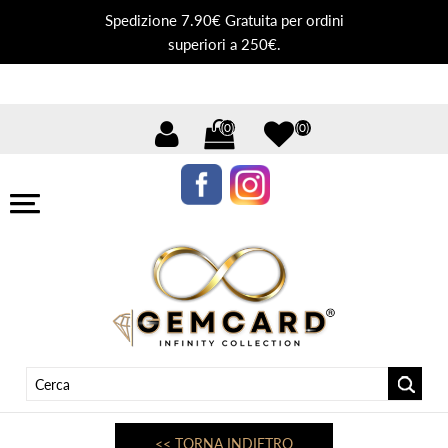
Spedizione 7.90€ Gratuita per ordini
superiori a 250€.
(0)
(0)
<< TORNA INDIETRO