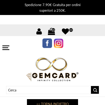
Spedizione 7.90€ Gratuita per ordini
superiori a 250€.
(0)
(0)
<< TORNA INDIETRO