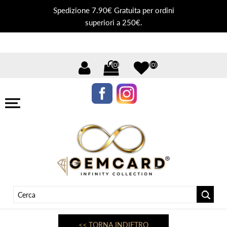
Spedizione 7.90€ Gratuita per ordini
superiori a 250€.
(0)
(0)
<< TORNA INDIETRO