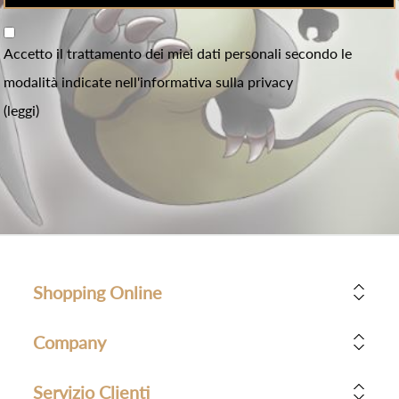
Accetto il trattamento dei miei dati personali secondo le
modalità indicate nell'informativa sulla privacy
(leggi)
Shopping Online
Company
Servizio Clienti