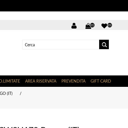
(0)
(0)
D.LIMITATE
AREA RISERVATA
PREVENDITA
GIFT CARD
O (IT)
/