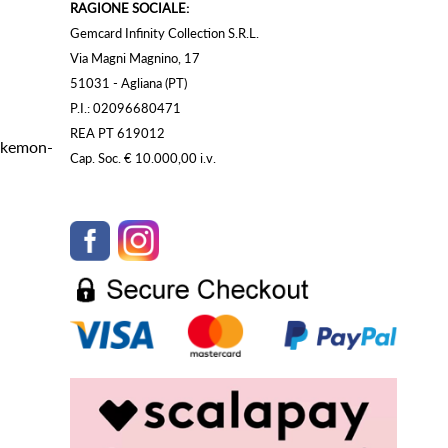
RAGIONE SOCIALE:
Gemcard Infinity Collection S.R.L.
Via Magni Magnino, 17
51031 - Agliana (PT)
P.I.: 02096680471
REA PT 619012
Pokemon-
Cap. Soc. € 10.000,00 i.v.