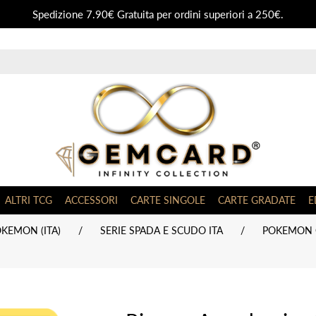
Spedizione 7.90€ Gratuita per ordini superiori a 250€.
ALTRI TCG
ACCESSORI
CARTE SINGOLE
CARTE GRADATE
E
KEMON (ITA)
/
SERIE SPADA E SCUDO ITA
/
POKEMON G