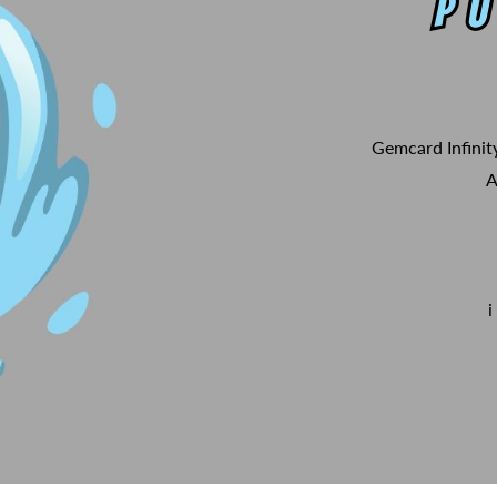
Gemcard Infinit
A
i