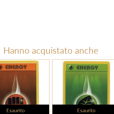
Hanno acquistato anche
Esaurito
Esaurito