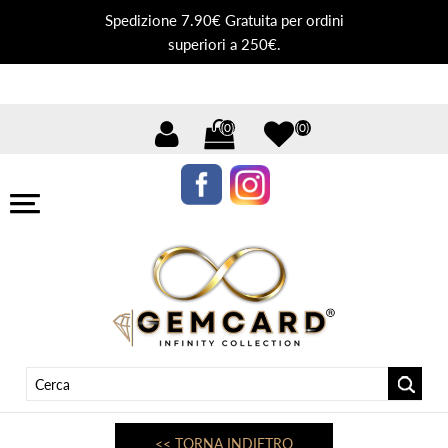
Spedizione 7.90€ Gratuita per ordini
superiori a 250€.
(0)
(0)
<< TORNA INDIETRO