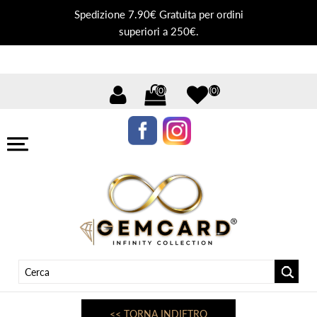
Spedizione 7.90€ Gratuita per ordini
superiori a 250€.
(0)
(0)
<< TORNA INDIETRO