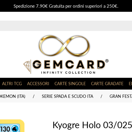
Spedizione 7.90€ Gratuita per ordini superiori a 250€.
ALTRI TCG
ACCESSORI
CARTE SINGOLE
CARTE GRADATE
E
KEMON (ITA)
/
SERIE SPADA E SCUDO ITA
/
GRAN FESTA
Kyogre Holo 03/025 