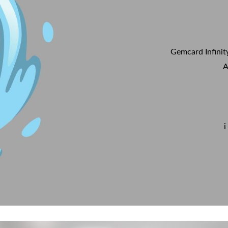
Gemcard Infinit
A
i