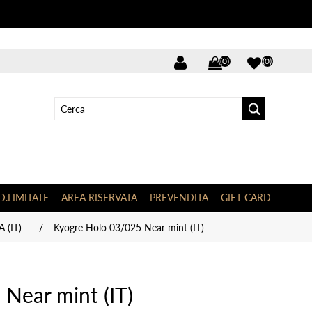
(0)
(0)
D.LIMITATE
AREA RISERVATA
PREVENDITA
GIFT CARD
 (IT)
/
Kyogre Holo 03/025 Near mint (IT)
Near mint (IT)