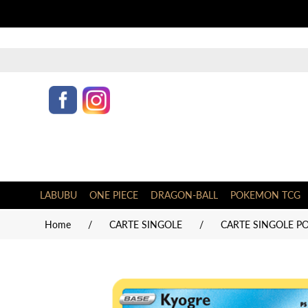
LABUBU
ONE PIECE
DRAGON-BALL
POKEMON TCG
Home
/
CARTE SINGOLE
/
CARTE SINGOLE PO