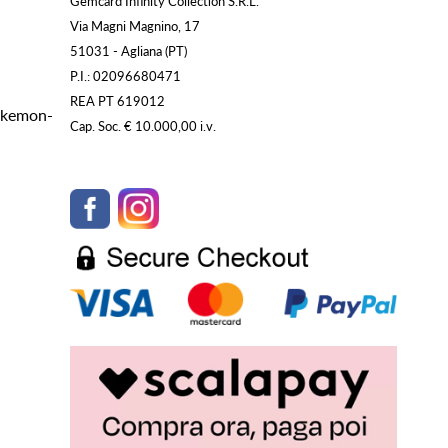
Gemcard Infinity Collection S.R.L.
Via Magni Magnino, 17
51031 - Agliana (PT)
P.I.: 02096680471
REA PT 619012
Pokemon-
Cap. Soc. € 10.000,00 i.v.