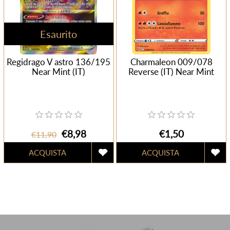
Esaurito
Regidrago V astro 136/195
Charmaleon 009/078
Near Mint (IT)
Reverse (IT) Near Mint
€8,98
€1,50
€11,90