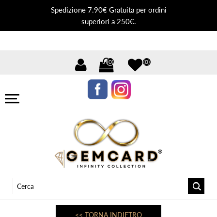
Spedizione 7.90€ Gratuita per ordini
superiori a 250€.
(0)
(0)
<< TORNA INDIETRO