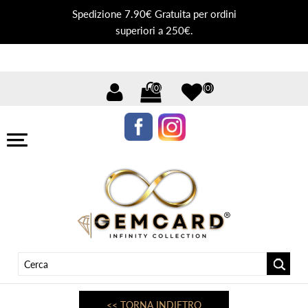
Spedizione 7.90€ Gratuita per ordini
superiori a 250€.
(0)
(0)
<< TORNA INDIETRO