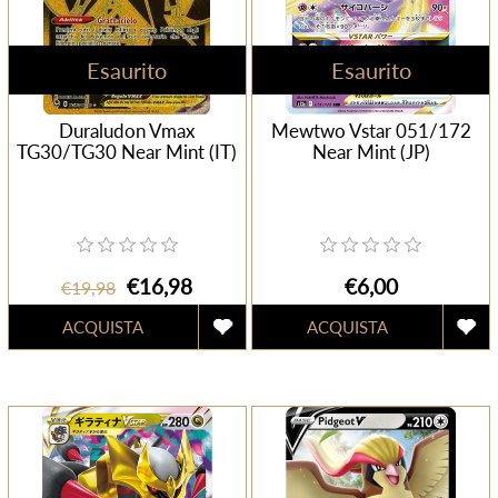
Esaurito
Esaurito
Duraludon Vmax
Mewtwo Vstar 051/172
TG30/TG30 Near Mint (IT)
Near Mint (JP)
€16,98
€6,00
€19,98