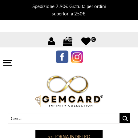
Spedizione 7.90€ Gratuita per ordini
superiori a 250€.
(0)
(0)
<< TORNA INDIETRO