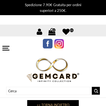
Spedizione 7.90€ Gratuita per ordini
superiori a 250€.
(0)
(0)
<< TORNA INDIETRO