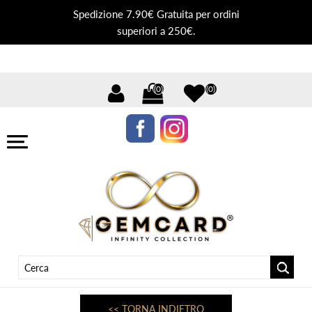
Spedizione 7.90€ Gratuita per ordini
superiori a 250€.
(0)
(0)
<< TORNA INDIETRO