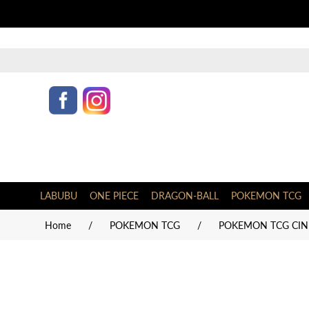
LABUBU
ONE PIECE
DRAGON-BALL
POKEMON TCG
Home
/
POKEMON TCG
/
POKEMON TCG CIN