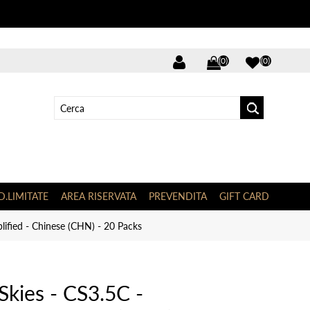
(0)
(0)
D.LIMITATE
AREA RISERVATA
PREVENDITA
GIFT CARD
ified - Chinese (CHN) - 20 Packs
kies - CS3.5C -