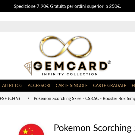
Spedizione 7.90€ Gratuita per ordini superiori a 250€.
ALTRI TCG
ACCESSORI
CARTE SINGOLE
CARTE GRADATE
E
ESE (CHN)
/
Pokemon Scorching Skies - CS3.5C - Booster Box Simpl
Pokemon Scorching S