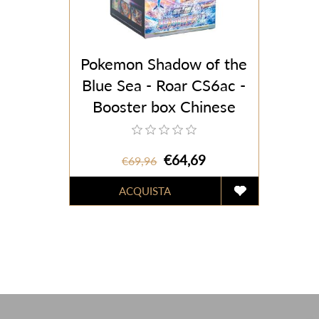
Pokemon Shadow of the
Blue Sea - Roar CS6ac -
Booster box Chinese
(CHN) - 24 Packs
€64,69
€69,96