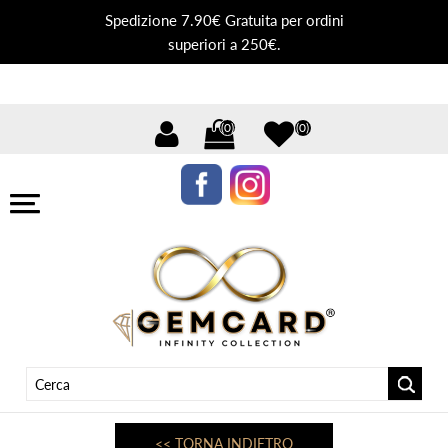
Spedizione 7.90€ Gratuita per ordini
superiori a 250€.
(0)
(0)
<< TORNA INDIETRO