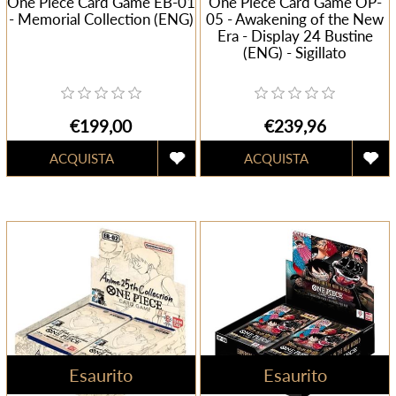
One Piece Card Game EB-01
One Piece Card Game OP-
- Memorial Collection (ENG)
05 - Awakening of the New
Era - Display 24 Bustine
(ENG) - Sigillato
€199,00
€239,96
Esaurito
Esaurito