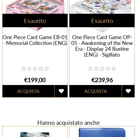
Esaurito
Esaurito
One Piece Card Game EB-01
One Piece Card Game OP-
- Memorial Collection (ENG)
05 - Awakening of the New
Era - Display 24 Bustine
(ENG) - Sigillato
€199,00
€239,96
Hanno acquistato anche