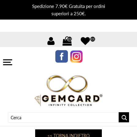
Spedizione 7.90€ Gratuita per ordini
superiori a 250€.
(0)
(0)
<< TORNA INDIETRO