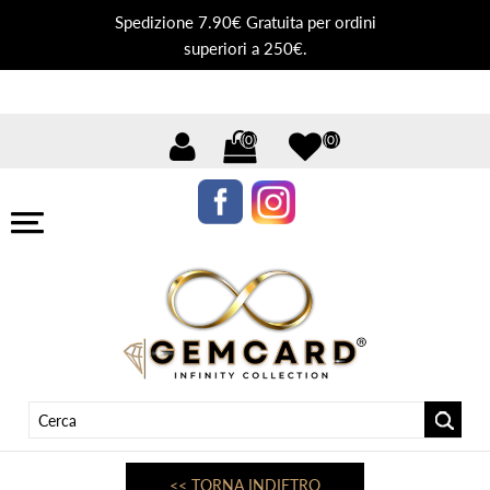
Spedizione 7.90€ Gratuita per ordini
superiori a 250€.
(0)
(0)
<< TORNA INDIETRO