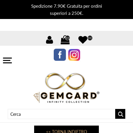
Spedizione 7.90€ Gratuita per ordini
superiori a 250€.
(0)
(0)
<< TORNA INDIETRO