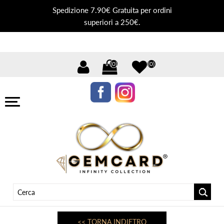
Spedizione 7.90€ Gratuita per ordini
superiori a 250€.
(0)
(0)
<< TORNA INDIETRO