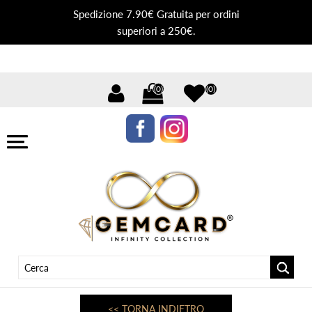
Spedizione 7.90€ Gratuita per ordini
superiori a 250€.
(0)
(0)
<< TORNA INDIETRO