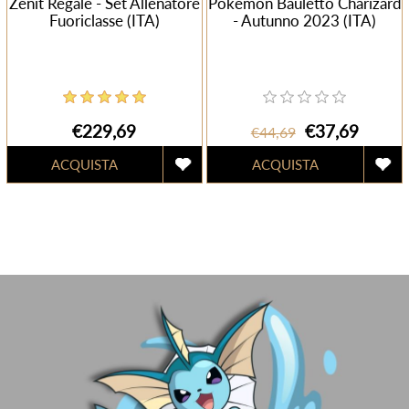
Zenit Regale - Set Allenatore
Pokemon Bauletto Charizard
Fuoriclasse (ITA)
- Autunno 2023 (ITA)
€229,69
€37,69
€44,69