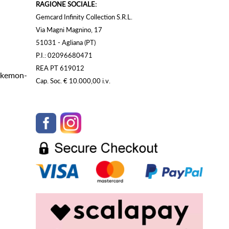
RAGIONE SOCIALE:
Gemcard Infinity Collection S.R.L.
Via Magni Magnino, 17
51031 - Agliana (PT)
P.I.: 02096680471
REA PT 619012
Pokemon-
Cap. Soc. € 10.000,00 i.v.