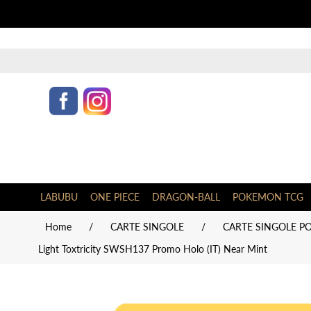
LABUBU
ONE PIECE
DRAGON-BALL
POKEMON TCG
Home
/
CARTE SINGOLE
/
CARTE SINGOLE PO
Light Toxtricity SWSH137 Promo Holo (IT) Near Mint