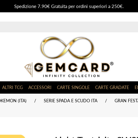
Spedizione 7.90€ Gratuita per ordini superiori a 250€.
ALTRI TCG
ACCESSORI
CARTE SINGOLE
CARTE GRADATE
E
KEMON (ITA)
/
SERIE SPADA E SCUDO ITA
/
GRAN FESTA