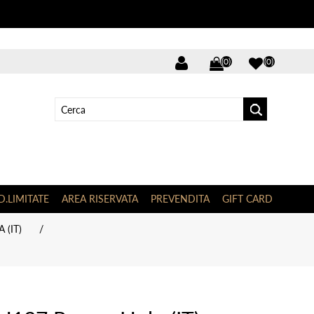
(0)
(0)
D.LIMITATE
AREA RISERVATA
PREVENDITA
GIFT CARD
 (IT)
/