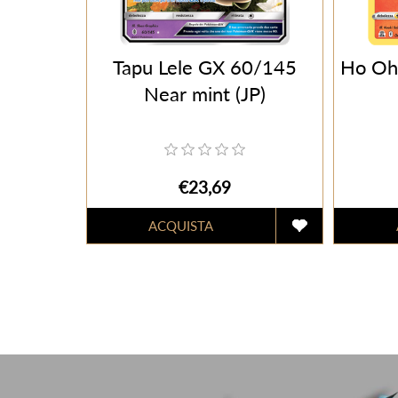
Tapu Lele GX 60/145
Ho Oh
Near mint (JP)
€23,69