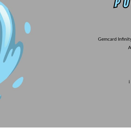
Gemcard Infinit
A
i