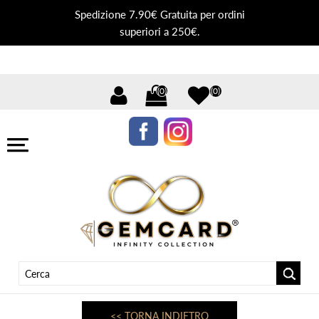
Spedizione 7.90€ Gratuita per ordini
superiori a 250€.
(0)
(0)
<< TORNA INDIETRO