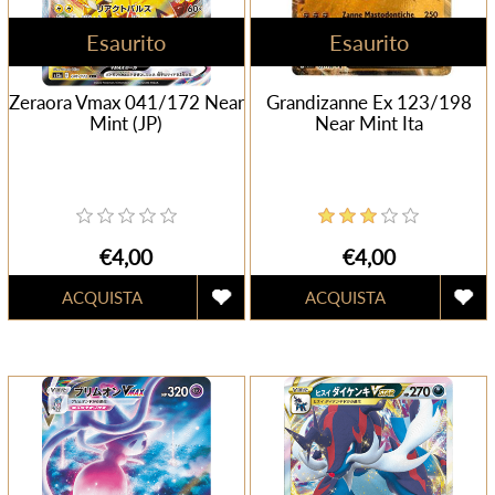
Esaurito
Esaurito
Zeraora Vmax 041/172 Near
Grandizanne Ex 123/198
Mint (JP)
Near Mint Ita
€4,00
€4,00