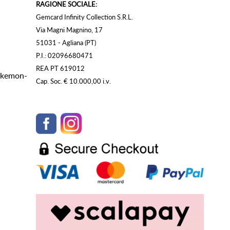
RAGIONE SOCIALE:
Gemcard Infinity Collection S.R.L.
Via Magni Magnino, 17
51031 - Agliana (PT)
P.I.: 02096680471
REA PT 619012
Pokemon-
Cap. Soc. € 10.000,00 i.v.