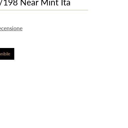
/198 Near Mint Ita
ecensione