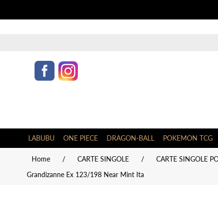
LABUBU
ONE PIECE
DRAGON-BALL
POKEMON TCG
Home
/
CARTE SINGOLE
/
CARTE SINGOLE PO
Grandizanne Ex 123/198 Near Mint Ita