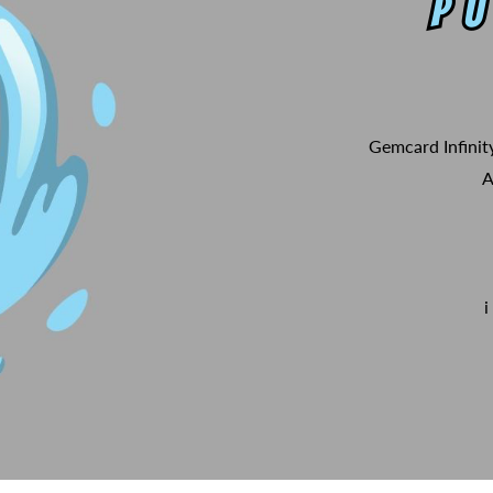
Gemcard Infinit
A
i