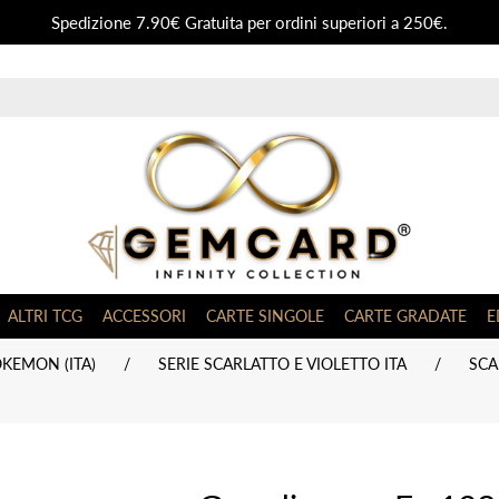
Spedizione 7.90€ Gratuita per ordini superiori a 250€.
ALTRI TCG
ACCESSORI
CARTE SINGOLE
CARTE GRADATE
E
KEMON (ITA)
/
SERIE SCARLATTO E VIOLETTO ITA
/
SCA