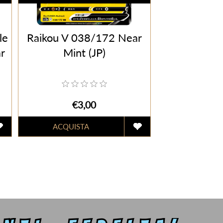
le
Raikou V 038/172 Near
r
Mint (JP)
€3,00