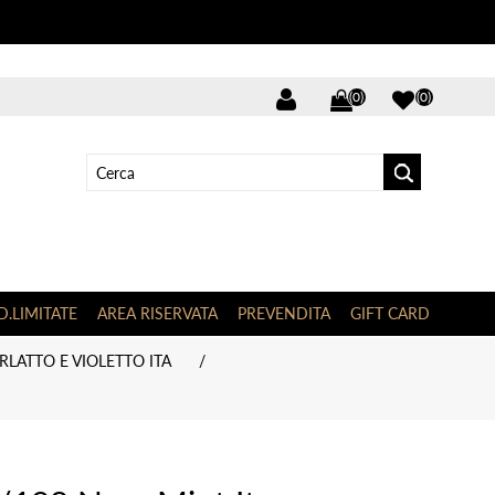
(0)
(0)
D.LIMITATE
AREA RISERVATA
PREVENDITA
GIFT CARD
RLATTO E VIOLETTO ITA
/