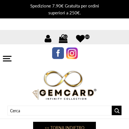
Spedizione 7.90€ Gratuita per ordini
superiori a 250€.
(0)
(0)
<< TORNA INDIETRO