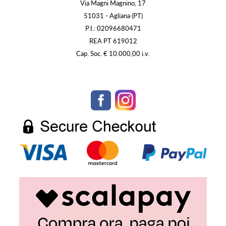
Via Magni Magnino, 17
51031 - Agliana (PT)
P.I.: 02096680471
REA PT 619012
Cap. Soc. € 10.000,00 i.v.