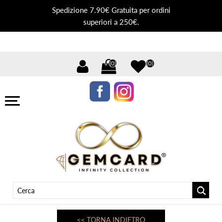
Spedizione 7.90€ Gratuita per ordini
superiori a 250€.
(0)
(0)
<< TORNA INDIETRO