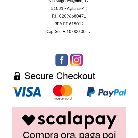
Via Magni Magnino, 17
51031 - Agliana (PT)
P.I.: 02096680471
REA PT 619012
Cap. Soc. € 10.000,00 i.v.