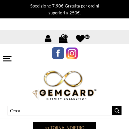
Spedizione 7.90€ Gratuita per ordini
superiori a 250€.
(0)
(0)
<< TORNA INDIETRO