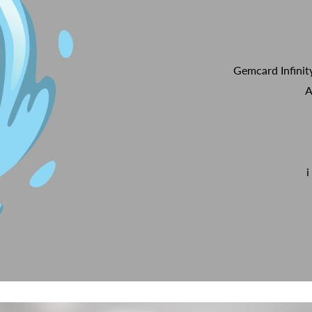
Gemcard Infinit
A
i