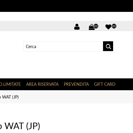
(0)
(0)
D.LIMITATE
AREA RISERVATA
PREVENDITA
GIFT CARD
 WAT (JP)
 WAT (JP)