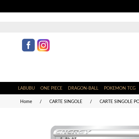
LABUBU
ONE PIECE
DRAGON-BALL
POKEMON TCG
Home
/
CARTE SINGOLE
/
CARTE SINGOLE P