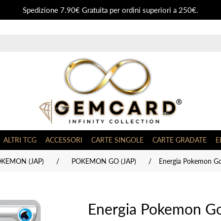
Spedizione 7.90€ Gratuita per ordini superiori a 250€.
ALTRI TCG
ACCESSORI
CARTE SINGOLE
CARTE GRADATE
E
OKEMON (JAP)
/
POKEMON GO (JAP)
/
Energia Pokemon Go
Energia Pokemon Go