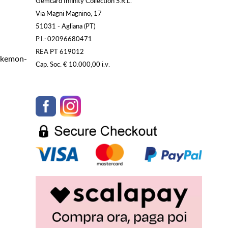
Gemcard Infinity Collection S.R.L.
Via Magni Magnino, 17
51031 - Agliana (PT)
P.I.: 02096680471
REA PT 619012
Pokemon-
Cap. Soc. € 10.000,00 i.v.