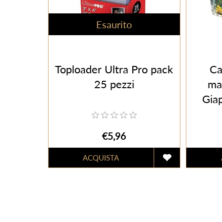
Esaurito
Toploader Ultra Pro pack
Ca
25 pezzi
ma
Gia
€5,96