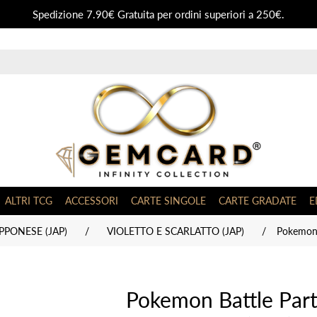
Spedizione 7.90€ Gratuita per ordini superiori a 250€.
ALTRI TCG
ACCESSORI
CARTE SINGOLE
CARTE GRADATE
E
PONESE (JAP)
/
VIOLETTO E SCARLATTO (JAP)
/
Pokemon 
Pokemon Battle Part