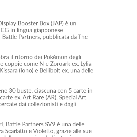
isplay Booster Box (JAP) è un
TCG in lingua giapponese
Battle Partners, pubblicata da The
ebra il ritorno dei Pokémon degli
he coppie come N e Zoroark ex, Lylia
issara (Iono) e Bellibolt ex, una delle
ne 30 buste, ciascuna con 5 carte in
carte ex, Art Rare (AR), Special Art
cercate dai collezionisti e dagli
ri, Battle Partners SV9 è una delle
 Scarlatto e Violetto, grazie alle sue