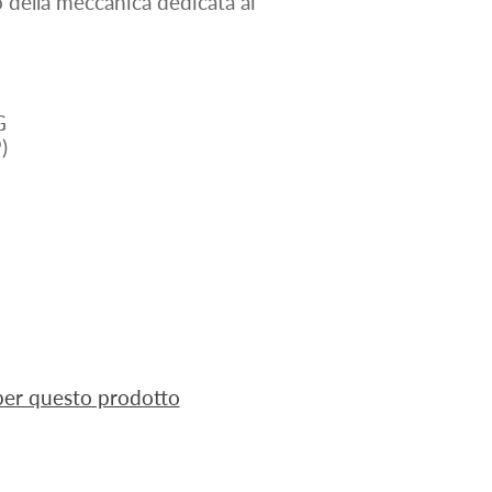
no della meccanica dedicata ai
G
)
 per questo prodotto