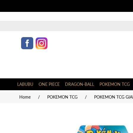
LABUBU
ONE PIECE
DRAGON-BALL
POKEMON TCG
Home
/
POKEMON TCG
/
POKEMON TCG GIAP