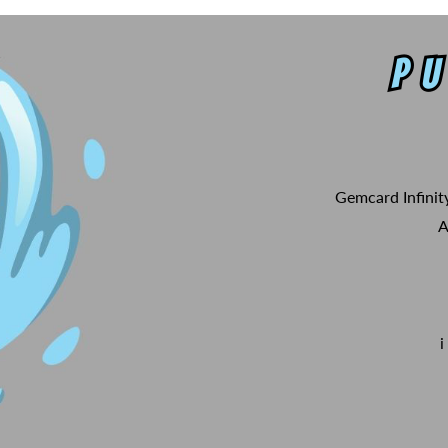
Gemcard Infinit
A
i