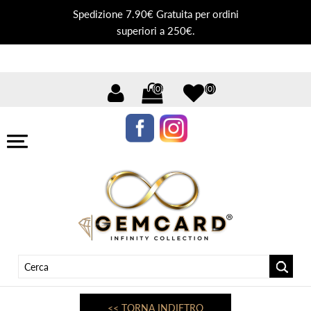
Spedizione 7.90€ Gratuita per ordini
superiori a 250€.
(0)
(0)
<< TORNA INDIETRO