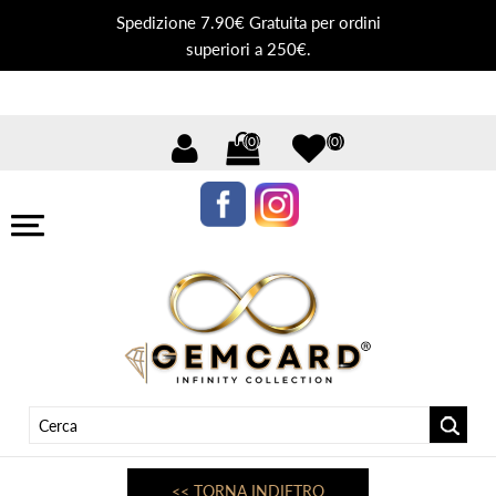
Spedizione 7.90€ Gratuita per ordini
superiori a 250€.
(0)
(0)
<< TORNA INDIETRO