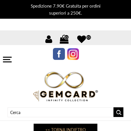
Spedizione 7.90€ Gratuita per ordini
superiori a 250€.
(0)
(0)
<< TORNA INDIETRO