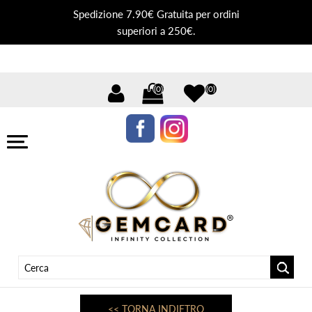
Spedizione 7.90€ Gratuita per ordini
superiori a 250€.
(0)
(0)
<< TORNA INDIETRO