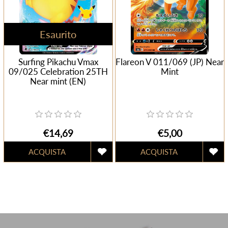
Esaurito
Surfing Pikachu Vmax
Flareon V 011/069 (JP) Near
09/025 Celebration 25TH
Mint
Near mint (EN)
€14,69
€5,00