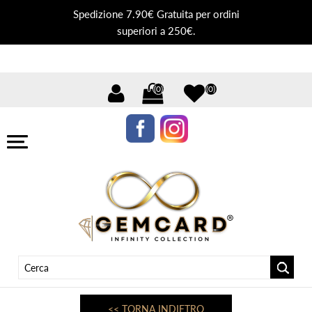
Spedizione 7.90€ Gratuita per ordini
superiori a 250€.
(0)
(0)
<< TORNA INDIETRO