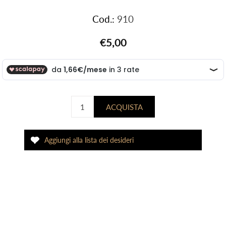
Cod.:
910
€5,00