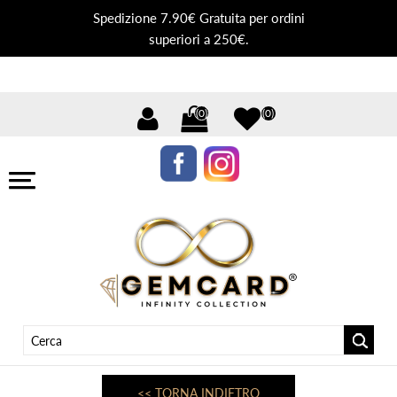
Spedizione 7.90€ Gratuita per ordini
superiori a 250€.
(0)
(0)
<< TORNA INDIETRO