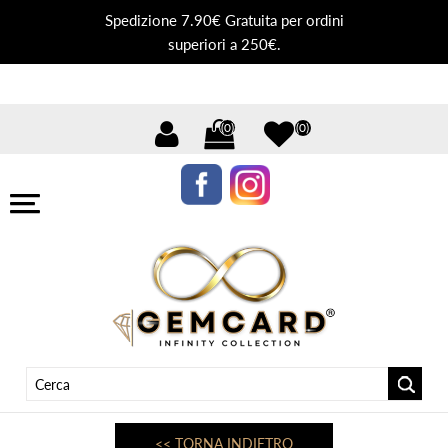
Spedizione 7.90€ Gratuita per ordini
superiori a 250€.
(0)
(0)
<< TORNA INDIETRO