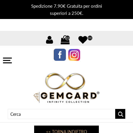
Spedizione 7.90€ Gratuita per ordini
superiori a 250€.
(0)
(0)
<< TORNA INDIETRO