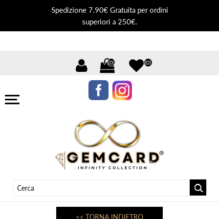
Spedizione 7.90€ Gratuita per ordini
superiori a 250€.
(0)
(0)
<< TORNA INDIETRO