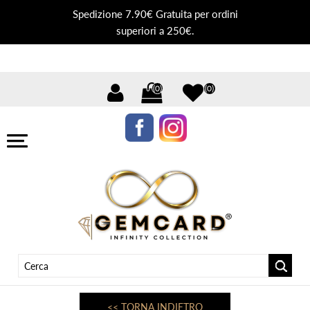
Spedizione 7.90€ Gratuita per ordini
superiori a 250€.
(0)
(0)
<< TORNA INDIETRO