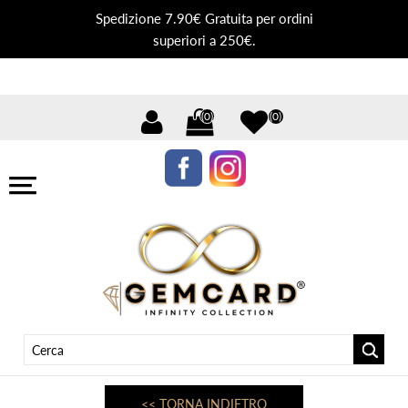
Spedizione 7.90€ Gratuita per ordini
superiori a 250€.
(0)
(0)
<< TORNA INDIETRO