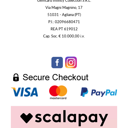
Gemcard Infinity Collection S.R.L.
Via Magni Magnino, 17
51031 - Agliana (PT)
P.I.: 02096680471
REA PT 619012
Cap. Soc. € 10.000,00 i.v.