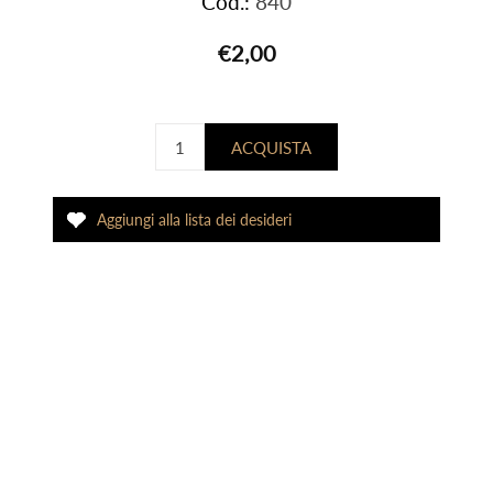
Cod.:
840
€2,00