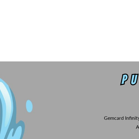
Gemcard Infinit
A