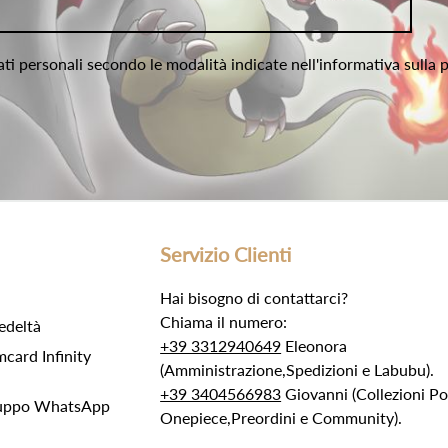
ati personali secondo le modalità indicate nell'informativa sulla 
Servizio Clienti
Hai bisogno di contattarci?
Chiama il numero:
edeltà
+39 3312940649
Eleonora
ard Infinity
(Amministrazione,Spedizioni e Labubu).
+39 3404566983
Giovanni (Collezioni 
Gruppo WhatsApp
Onepiece,Preordini e Community).