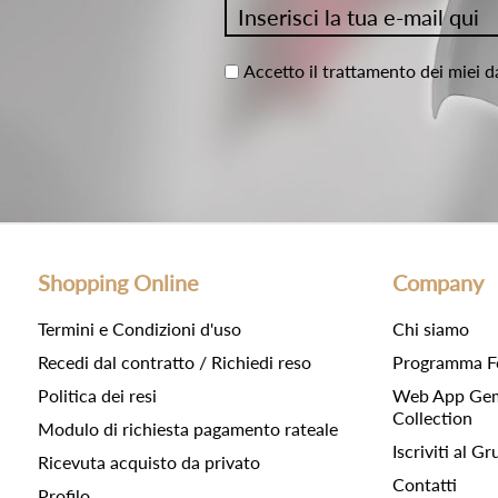
Accetto il trattamento dei miei d
Shopping Online
Company
Termini e Condizioni d'uso
Chi siamo
Recedi dal contratto / Richiedi reso
Programma F
Politica dei resi
Web App Gemc
Collection
Modulo di richiesta pagamento rateale
Iscriviti al 
Ricevuta acquisto da privato
Contatti
Profilo