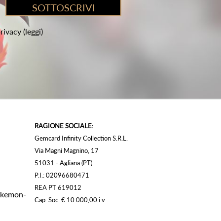
privacy
(leggi)
RAGIONE SOCIALE:
Gemcard Infinity Collection S.R.L.
Via Magni Magnino, 17
51031 - Agliana (PT)
P.I.: 02096680471
REA PT 619012
Pokemon-
Cap. Soc. € 10.000,00 i.v.