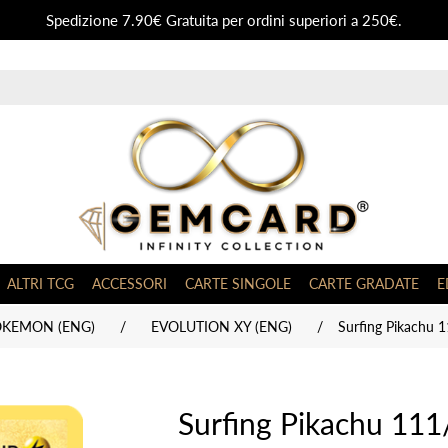
Spedizione 7.90€ Gratuita per ordini superiori a 250€.
ALTRI TCG
ACCESSORI
CARTE SINGOLE
CARTE GRADATE
E
OKEMON (ENG)
/
EVOLUTION XY (ENG)
/
Surfing Pikachu 
Surfing Pikachu 111