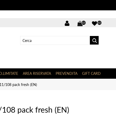
(0)
(0)
D.LIMITATE
AREA RISERVATA
PREVENDITA
GIFT CARD
111/108 pack fresh (EN)
/108 pack fresh (EN)