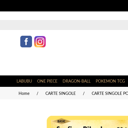
LABUBU
ONE PIECE
DRAGON-BALL
POKEMON TCG
Home
/
CARTE SINGOLE
/
CARTE SINGOLE P