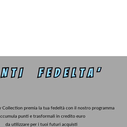
y Collection premia la tua fedeltà con il nostro programma
ccumula punti e trasformali in credito euro
da utilizzare per i tuoi futuri acquisti