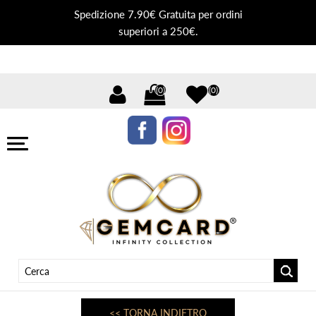
Spedizione 7.90€ Gratuita per ordini
superiori a 250€.
(0)
(0)
<< TORNA INDIETRO