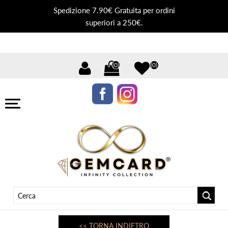
Spedizione 7.90€ Gratuita per ordini
superiori a 250€.
(0)
(0)
<< TORNA INDIETRO