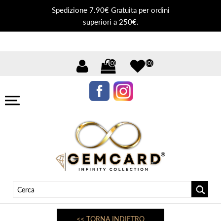
Spedizione 7.90€ Gratuita per ordini
superiori a 250€.
(0)
(0)
<< TORNA INDIETRO