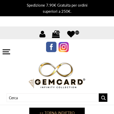
Spedizione 7.90€ Gratuita per ordini
superiori a 250€.
(0)
(0)
<< TORNA INDIETRO