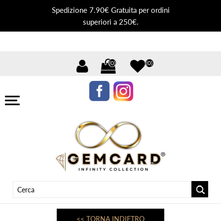
Spedizione 7.90€ Gratuita per ordini
superiori a 250€.
(0)
(0)
<< TORNA INDIETRO